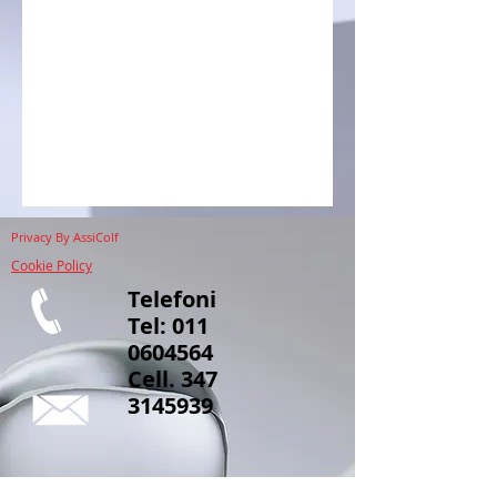
Privacy
By AssiColf
Cookie Policy
Telefoni
Tel:
011
0604564
Cell.
347
3145939