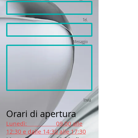
Tel.
Messaggio
Invia
Orari di apertura
Lunedì: 09.00 alle
12:30 e dalle
14:30 alle 17:30