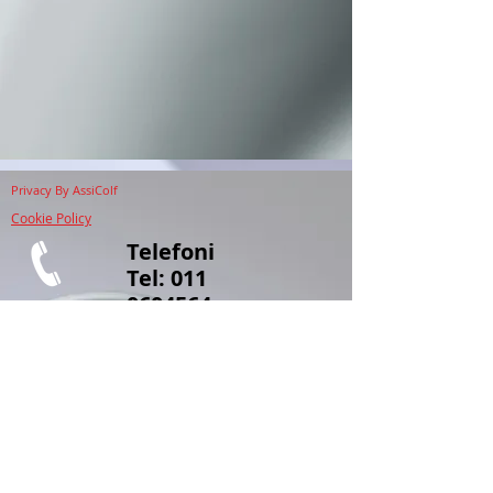
Privacy
By AssiColf
Cookie Policy
Telefoni
Tel:
011
0604564
Cell.
347
3145939
caf.assicolf