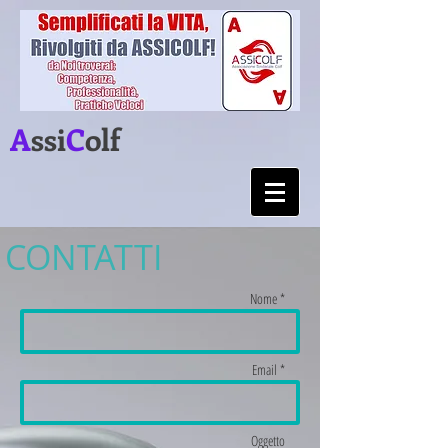
A
ssi
C
olf
CONTATTI
Nome *
Email *
Oggetto