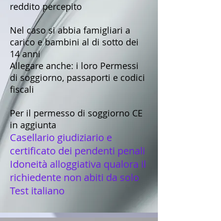
reddito percepito
Nel caso si abbia famigliari a
carico e bambini al di sotto dei
14 anni
Allegare anche: i loro Permessi
di soggiorno, passaporti e codici
fiscali
Per il permesso di soggiorno CE
in aggiunta
Casellario giudiziario e
certificato dei pendenti penali
Idoneità alloggiativa qualora il
richiedente non abiti da solo
Test italiano