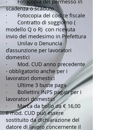
· Fotocopia del permesso in
scadenza o scaduto
· Fotocopia del codice fiscale
· Contratto di soggiorno (
modello Q o R) con ricevuta
invio del medesimo in Prefettura
· Unilav o Denuncia
d’assunzione per lavoratori
domestici
· Mod. CUD anno precedente
- obbligatorio anche per i
lavoratori domestici
· Ultime 3 buste paga
· Bollettini INPS pagati per i
lavoratori domestici
· Marca da bollo da € 16,00
Il mod. CUD può essere
sostituito da dichiarazione del
datore di lavoro concernente il