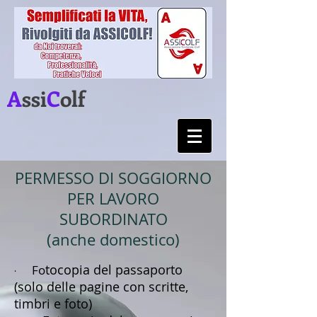
A
ssi
C
olf
PERMESSO DI SOGGIORNO
PER LAVORO
SUBORDINATO
(anche domestico)
tocopia del passaporto
Fo
·
(solo delle pagine con scritte,
timbri e foto)