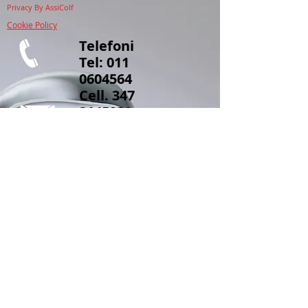
Privacy
By AssiColf
Cookie Policy
Telefoni
Tel:
011
0604564
Cell.
347
3145939
caf.assicolf
@hotmail.c
om
AssiColf
Via Monastir n.