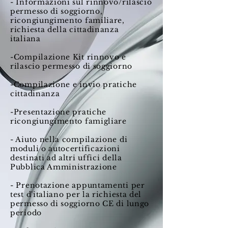
- Informazioni sul rinnovo/rilascio
permesso di soggiorno,
ricongiungimento familiare,
richiesta della cittadinanza
italiana
-Compilazione Kit rinnovo e
rilascio permesso di soggiorno
-Compilazione e invio pratiche
cittadinanza
-Presentazione pratiche
ricongiungimento famigliare
- Aiuto nella compilazione di
moduli o autocertificazioni
destinati ad altri uffici della
Pubblica Amministrazione
- Prenotazione appuntamenti per
test d'italiano per la richiesta del
permesso di soggiorno CE di lungo
periodo