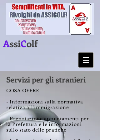
A
ssi
C
olf
Servizi per gli stranieri
COSA OFFRE
- Informazioni sulla normativa
relativa all'immigrazione
- Prenotazione appuntamenti per
la Prefettura e le informazioni
sullo stato delle pratiche