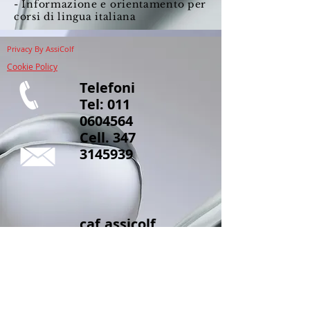
- Informazione e orientamento per
corsi di lingua italiana
Privacy
By AssiColf
Cookie Policy
Telefoni
Tel:
011
0604564
Cell.
347
3145939
caf.assicolf
@hotmail.c
om