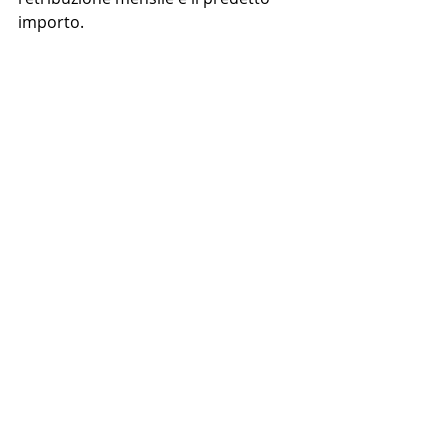
importo.
Post recenti
Mostra tutti