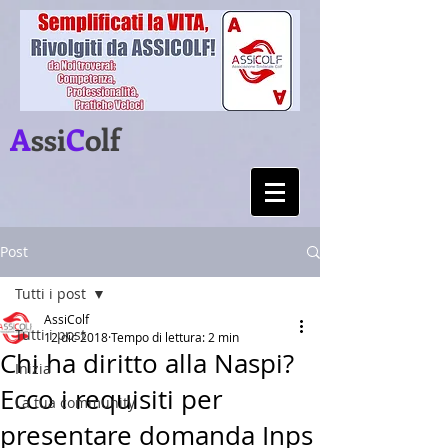
A
ssi
C
olf
Post
Tutti i post
AssiColf
Tutti i post
12 dic 2018
Tempo di lettura: 2 min
Chi ha diritto alla Naspi?
Inizia
Ecco i requisiti per
La tua community
presentare domanda Inps