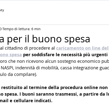
ity
0
Tempo di lettura: 6 min
per il buono spesa
 al cittadino di procedere al 
caricamento on line de
uono spesa
 per soddisfare le necessità più urgenti
oloro che non ricevono alcun sostegno economico pub
, NASPI, indennità di mobilità, cassa integrazione guad
ulo da compilare).
e restituito al termine della procedura online non
o spesa. I buoni saranno trasmessi, a partire da l
mail e cellulare indicati.