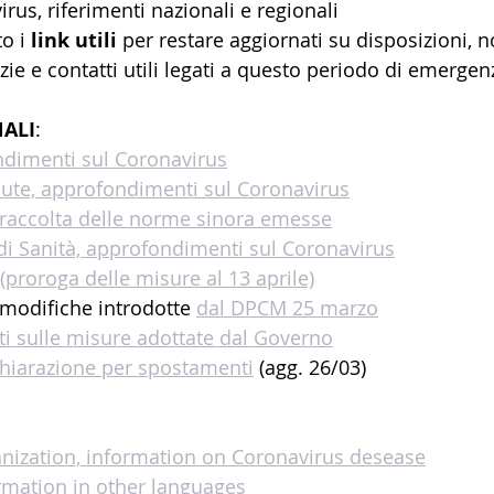
us, riferimenti nazionali e regionali
o i 
link utili
 per restare aggiornati su disposizioni, n
izie e contatti utili legati a questo periodo di emergen
ALI
:
dimenti sul Coronavirus
lute, approfondimenti sul Coronavirus
, raccolta delle norme sinora emesse
 di Sanità, approfondimenti sul Coronavirus
proroga delle misure al 13 aprile)
 modifiche introdotte 
dal DPCM 25 marzo
 sulle misure adottate dal Governo
hiarazione per spostamenti
 (agg. 26/03)
nization, information on Coronavirus desease
mation in other languages