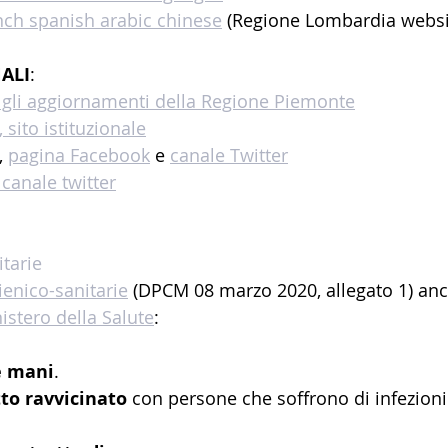
ench spanish arabic chinese
 (Regione Lombardia websi
ALI
:
gli aggiornamenti della Regione Piemonte
sito istituzionale
 
pagina Facebook
 e 
canale Twitter
canale twitter
itarie
ienico-sanitarie
 (DPCM 08 marzo 2020, allegato 1) anc
istero della Salute
:
e mani
.
tto ravvicinato
 con persone che soffrono di infezioni 