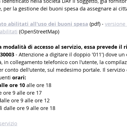
a identificato nella società DAY il soggetto, già fornito
, per la gestione dei buoni spesa da assegnare ai citt
o abilitati all'uso dei buoni spesa
 (pdf) - 
versione .
bilitati
 (OpenStreetMap)
 modalità di accesso al servizio, essa prevede il r
30003
 - Attenzione a digitare il doppio '011') dove un
, in collegamento telefonico con l'utente, la compilaz
conto dell'utente, sul medesimo portale. Il servizio d
uenti 
orari:
alle ore 10
 alle ore 18
e ore 9 alle ore 17
alle ore 9 alle ore 12
ì dalle ore 9 alle ore 18
servizio