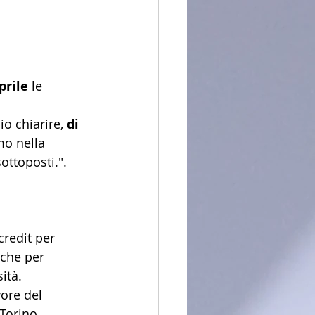
prile
 le 
lio chiarire, 
di 
mo nella 
sottoposti.".
redit per 
iche per 
ità.
ore del 
"Torino 