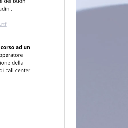
re dei buoni 
adini.
rtf
icorso ad un 
 operatore 
ione della 
i call center 