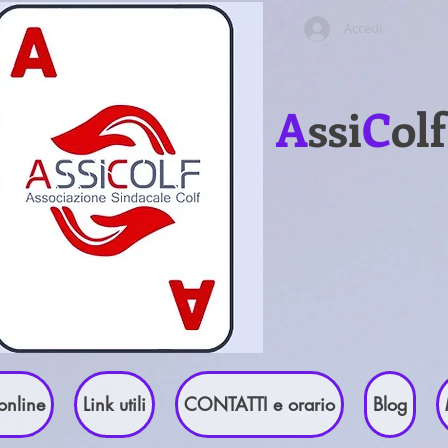
Accedi
A
ssi
C
ol
online
Link utili
CONTATTI e orario
Blog