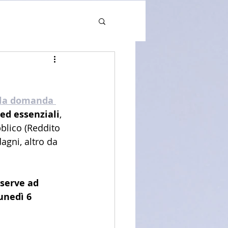
lla domanda 
 ed essenziali
, 
blico (Reddito 
agni, altro da 
 serve ad 
unedì 6 