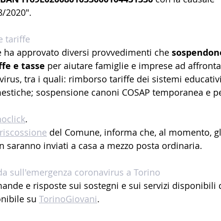
18/2020".
 tariffe
 ha approvato diversi provvedimenti che 
sospendono
fe e tasse
 per aiutare famiglie e imprese ad affronta
rus, tra i quali: rimborso tariffe dei sistemi educati
mestiche; sospensione canoni COSAP temporanea e p
noclick
.
 riscossione
del Comune, informa che, al momento, gli 
saranno inviati a casa a mezzo posta ordinaria.
da sull'emergenza coronavirus a Torino
nde e risposte sui sostegni e sui servizi disponibili 
nibile su 
TorinoGiovani
.