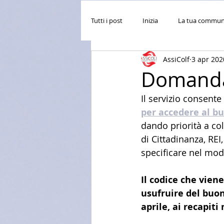
Tutti i post
Inizia
La tua commun
AssiColf
3 apr 202
Domanda 
Il servizio consente
per accedere al b
dando priorità a c
di Cittadinanza, REI
specificare nel mod
Il codice che vien
usufruire del buon
aprile, ai recapiti 