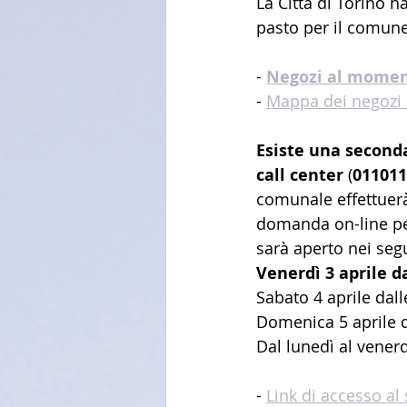
La Città di Torino h
pasto per il comune
- 
Negozi al moment
- 
Mappa dei negozi a
Esiste una seconda
call center
 (
011011
comunale effettuerà
domanda on-line per 
sarà aperto nei seg
Venerdì 3 aprile d
Sabato 4 aprile dall
Domenica 5 aprile d
Dal lunedì al venerd
- 
Link di accesso al 