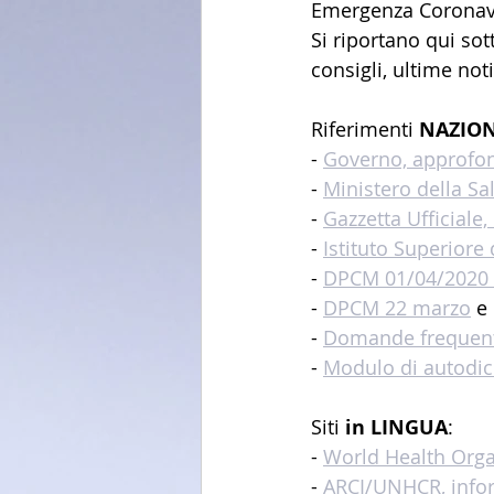
Emergenza Coronavir
Si riportano qui sott
consigli, ultime not
Riferimenti 
NAZION
- 
Governo, approfon
- 
Ministero della Sa
- 
Gazzetta Ufficiale
- 
Istituto Superiore
- 
DPCM 01/04/2020 (
- 
DPCM 22 marzo
 e
- 
Domande frequenti
- 
Modulo di autodic
Siti 
in LINGUA
:
- 
World Health Orga
- 
ARCI/UNHCR, infor