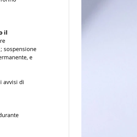
 il 
re 
vi; sospensione 
ermanente, e 
avvisi di 
durante 