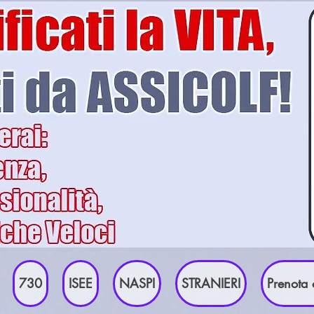
730
ISEE
NASPI
STRANIERI
Prenota 