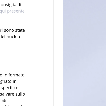
consiglia di 
ui presente
ri
 sono state 
del nucleo 
o in formato 
gnato in 
 specifico 
salvare sullo 
ati.