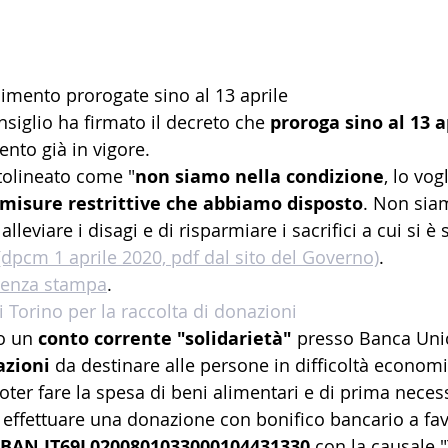
imento prorogate sino al 13 aprile
nsiglio ha firmato il decreto che 
proroga sino al 13 a
nto già in vigore.
ttolineato come "
non siamo nella condizione
, lo vog
 misure restrittive che abbiamo disposto
. Non sia
lleviare i disagi e di risparmiare i sacrifici a cui si è 
 (dpcm 1 aprile 2020, pdf dal sito del Governo)
.
erenza stampa
.
Torino per la raccolta di donazioni
o un 
conto corrente "solidarietà"
 presso Banca Unic
azioni
 da destinare alle persone in difficoltà econom
oter fare la spesa di beni alimentari e di prima necess
 effettuare una donazione con bonifico bancario a fav
IBAN IT69L0200801033000104431330
 con la causale 