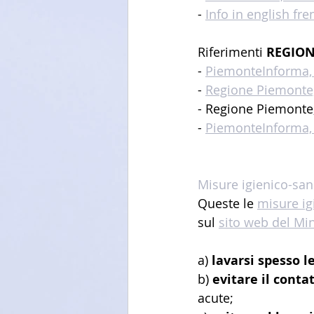
- 
Info in english fr
Riferimenti 
REGION
- 
PiemonteInforma, 
- 
Regione Piemonte, 
- Regione Piemonte,
- 
PiemonteInforma, 
Misure igienico-san
Queste le
misure ig
sul 
sito web del Min
a) 
lavarsi spesso l
b) 
evitare il conta
acute;