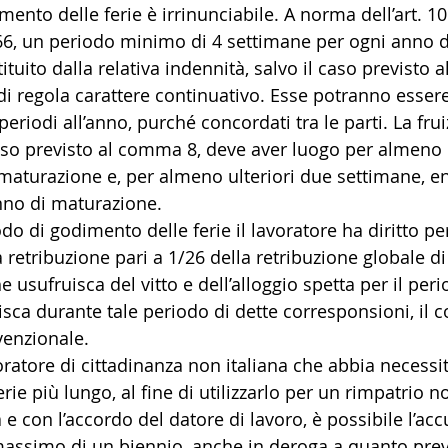
dimento delle ferie è irrinunciabile. A norma dell’art. 10
 66, un periodo minimo di 4 settimane per ogni anno d
ituito dalla relativa indennità, salvo il caso previsto
di regola carattere continuativo. Esse potranno essere
eriodi all’anno, purché concordati tra le parti. La frui
 caso previsto al comma 8, deve aver luogo per almeno
 maturazione e, per almeno ulteriori due settimane, en
anno di maturazione.
do di godimento delle ferie il lavoratore ha diritto pe
 retribuzione pari a 1/26 della retribuzione globale di
e usufruisca del vitto e dell’alloggio spetta per il perio
sca durante tale periodo di dette corresponsioni, il
venzionale.
oratore di cittadinanza non italiana che abbia necessit
rie più lungo, al fine di utilizzarlo per un rimpatrio no
 e con l’accordo del datore di lavoro, è possibile l’ac
 massimo di un biennio, anche in deroga a quanto previ