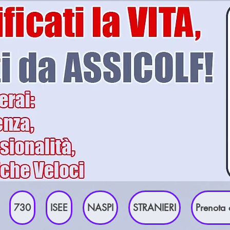
730
ISEE
NASPI
STRANIERI
Prenota 