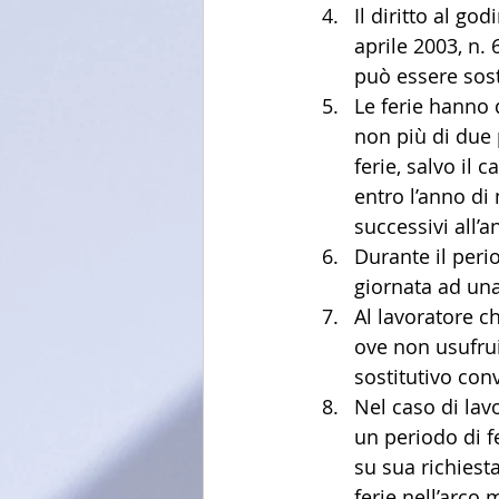
Il diritto al go
aprile 2003, n.
può essere sost
Le ferie hanno 
non più di due p
ferie, salvo il
entro l’anno di
successivi all’
Durante il perio
giornata ad una
Al lavoratore ch
ove non usufrui
sostitutivo con
Nel caso di lav
un periodo di fe
su sua richiesta
ferie nell’arco