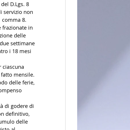
 del D.Lgs. 8 
i servizio non 
 al comma 8.
 frazionate in 
zione delle 
 due settimane 
tro i 18 mesi 
r ciascuna 
 fatto mensile.
do delle ferie, 
 compenso 
à di godere di 
n definitivo, 
cumulo delle 
sto al 