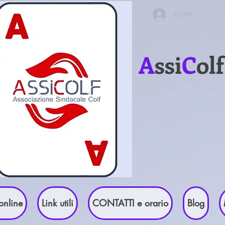
Accedi
A
ssi
C
ol
online
Link utili
CONTATTI e orario
Blog