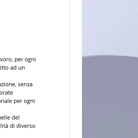
voro, per ogni 
itto ad un 
uzione, senza 
orate 
anale per ogni 
elle del 
lità di diverso 