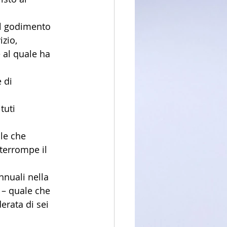
el godimento 
zio, 
 al quale ha 
 di 
tuti 
le che 
terrompe il 
nnuali nella 
 – quale che 
erata di sei 