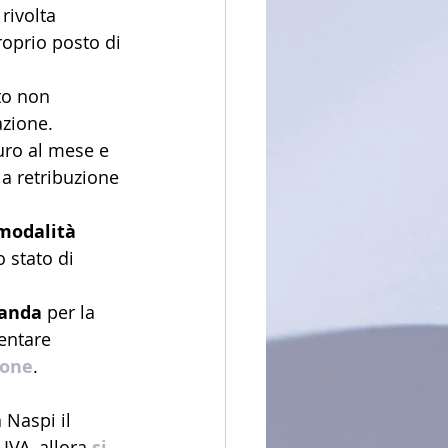
rivolta 
oprio posto di 
to non 
zione.
uro al mese e 
a retribuzione 
modalità 
lo stato di 
manda
 per la 
entare 
ione
.
 Naspi il 
IVA, allora 
si 