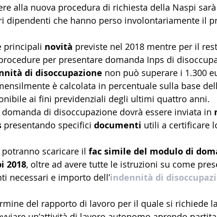
ere alla nuova procedura di richiesta della Naspi sarà 
ori dipendenti che hanno perso involontariamente il pr
e principali 
novità
 previste nel 2018 mentre per il res
procedure per presentare domanda Inps di disoccupa
nnità di disoccupazione
 non può superare i 1.300 e
nsilmente è calcolata in percentuale sulla base dell
bile ai fini previdenziali degli ultimi quattro anni.
a domanda di disoccupazione dovrà essere inviata in 
s
 presentando specifici 
documenti
 utili a certificare 
ri potranno scaricare il 
fac simile del modulo di do
i 2018
, oltre ad avere tutte le istruzioni su come pres
 necessari e importo dell’
indennità di disoccupaz
ermine del rapporto di lavoro per il quale si richiede la
vviare un’attività di lavoro autonomo aprendo partita 