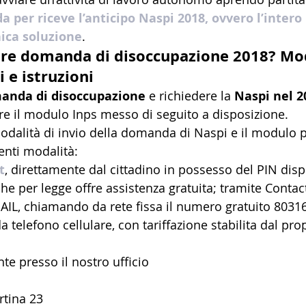
 per riceve l’anticipo Naspi 2018, ovvero l’intero
nica soluzione
.
re domanda di disoccupazione 2018? Mo
e istruzioni
anda di disoccupazione
 e richiedere la 
Naspi nel 2
e il modulo Inps messo di seguito a disposizione.
alità di invio della domanda di Naspi e il modulo p
enti modalità:
t
, direttamente dal cittadino in possesso del PIN disp
he per legge offre assistenza gratuita; tramite Contac
AIL, chiamando da rete fissa il numero gratuito 80316
elefono cellulare, con tariffazione stabilita dal prop
 presso il nostro ufficio 
rtina 23