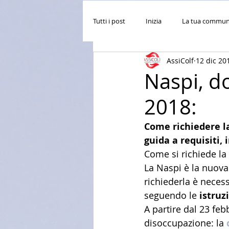
Tutti i post
Inizia
La tua commun
AssiColf
12 dic 20
Naspi, d
2018:
Come richiedere l
guida a requisiti,
Come si richiede la 
La Naspi è la nuova 
richiederla è necess
seguendo le 
istruz
A partire dal 23 feb
disoccupazione: la 