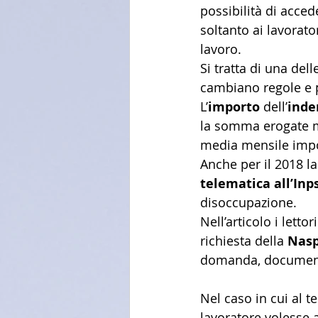
possibilità di acced
soltanto ai lavorat
lavoro.
Si tratta di una dell
cambiano regole e 
L’
importo
 dell’
inde
la somma erogate me
media mensile imponi
Anche per il 2018 l
telematica all’Inp
disoccupazione.
Nell’articolo i letto
richiesta della 
Nasp
domanda, documenti
Nel caso in cui al t
lavoratore volesse a