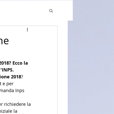
ne
018? Ecco la 
'INPS.
ione 2018
?
 e per 
omanda Inps 
r richiedere la 
iziale la 