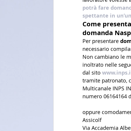
potrà fare domanda
spettante in un’u
Come presenta
domanda Naspi 
Per presentare 
dom
necessario compilar
Non cambiano le mod
inoltrato nelle segu
dal sito 
www.inps.i
tramite patronato, c
Multicanale INPS IN
numero 06164164 da t
oppure comodamente
Assicolf 
Via Accademia Albe