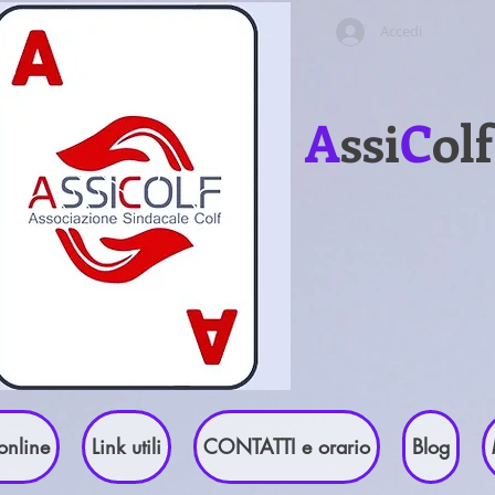
Accedi
A
ssi
C
ol
online
Link utili
CONTATTI e orario
Blog