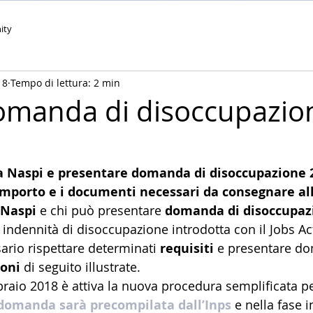
ity
18
Tempo di lettura: 2 min
omanda di disoccupazio
a Naspi e presentare domanda di disoccupazione 2
 importo e i documenti necessari da consegnare all
Naspi
 e chi può presentare 
domanda di disoccupaz
indennità di disoccupazione introdotta con il Jobs Act
ario rispettare determinati 
requisiti
 e presentare d
ioni
 di seguito illustrate.
braio 2018 è attiva la nuova procedura semplificata pe
domanda sarà precompilata dall’Inps
 e nella fase in