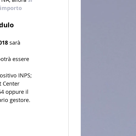
 importo 
dulo 
018
 sarà 
otrà essere 
ositivo INPS; 
t Center 
4 oppure il 
rio gestore. 