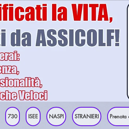
730
ISEE
NASPI
STRANIERI
Prenota 