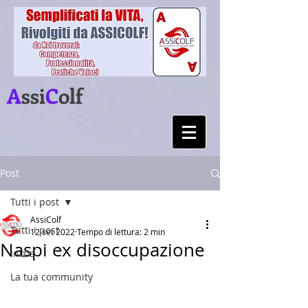
A
ssi
C
olf
Post
Tutti i post
AssiColf
Tutti i post
12 set 2022
Tempo di lettura: 2 min
Naspi ex disoccupazione
Inizia
La tua community