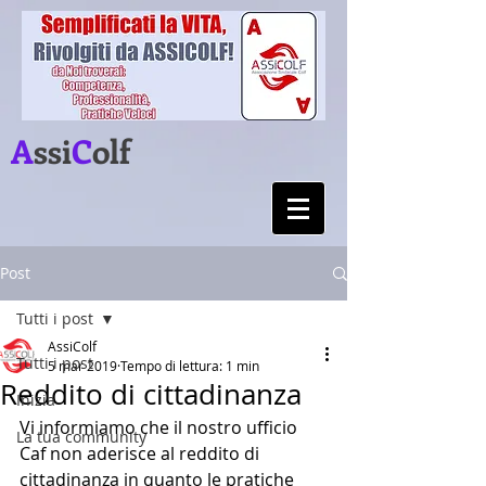
A
ssi
C
olf
Post
Tutti i post
AssiColf
Tutti i post
5 mar 2019
Tempo di lettura: 1 min
Reddito di cittadinanza
Inizia
Vi informiamo che il nostro ufficio 
La tua community
Caf non aderisce al reddito di 
cittadinanza in quanto le pratiche 