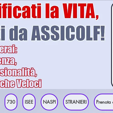
730
ISEE
NASPI
STRANIERI
Prenota 