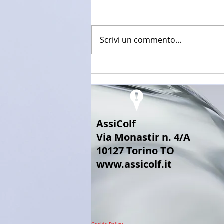
Scrivi un commento...
NASpI: indennità mensile di
disoccupazione
AssiColf
Via Monastir n. 4/A
10127 Torino TO
www.assicolf.it