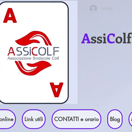
Accedi
A
ssi
C
ol
online
Link utili
CONTATTI e orario
Blog