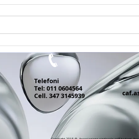
730/
Modello ISEE 2025 scade il
31 dicembre 2025: come
non perdere bonus e
agevolazioni
Telefoni
Tel: 011 0604564
caf.a
Cell. 347 3145939