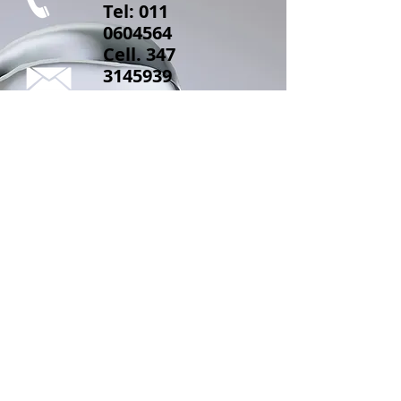
Tel:
011
0604564
Cell.
347
3145939
caf.assicolf
@hotmail.c
om
AssiColf
Via Monastir n.
4/A
10127 Torino TO
www.assicolf.it