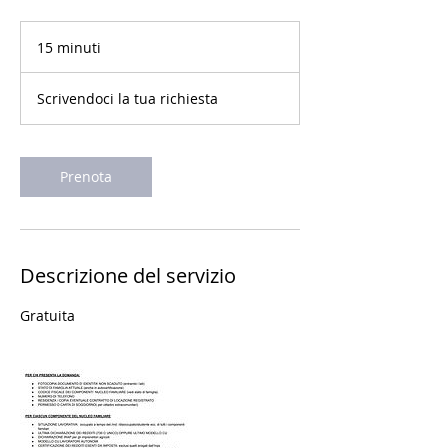
15 minuti
1
5
m
Scrivendoci la tua richiesta
i
n
u
t
Prenota
i
Descrizione del servizio
Gratuita