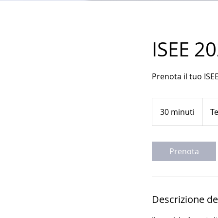
ISEE 2
Prenota il tuo IS
Tesser
obbliga
30 minuti
3
Te
0
m
i
Prenota
n
u
t
i
Descrizione del