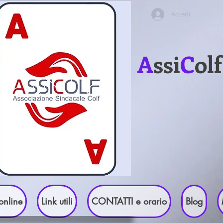
Accedi
A
ssi
C
ol
online
Link utili
CONTATTI e orario
Blog