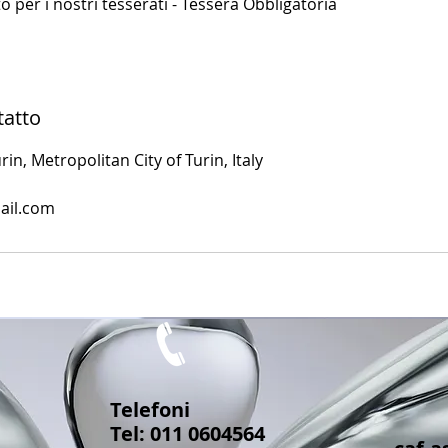
ito per i nostri tesserati - Tessera Obbligatoria
tatto
rin, Metropolitan City of Turin, Italy
ail.com
Telefoni
Tel: 011 0604564