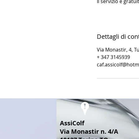
Il servizio è gratu
Dettagli di con
Via Monastir, 4, Tu
+ 347 3145939
caf.assicolf@hotm
AssiColf
Via Monastir n. 4/A