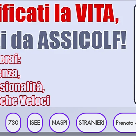
730
ISEE
NASPI
STRANIERI
Prenota 