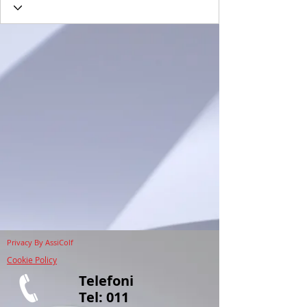
Privacy
By AssiColf
Cookie Policy
Telefoni
Tel:
011