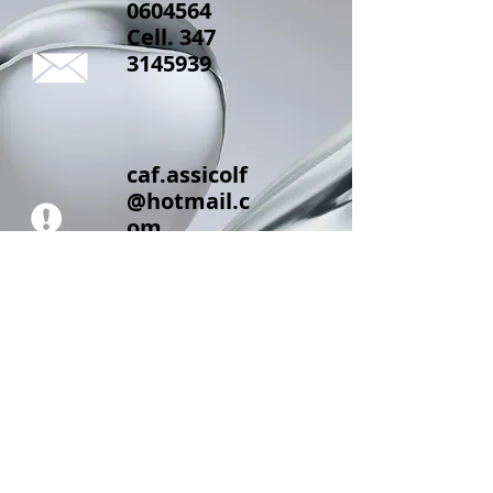
0604564
Cell.
347
3145939
caf.assicolf
@hotmail.c
om
AssiColf
Via Monastir n.
4/A
10127 Torino TO
www.assicolf.it