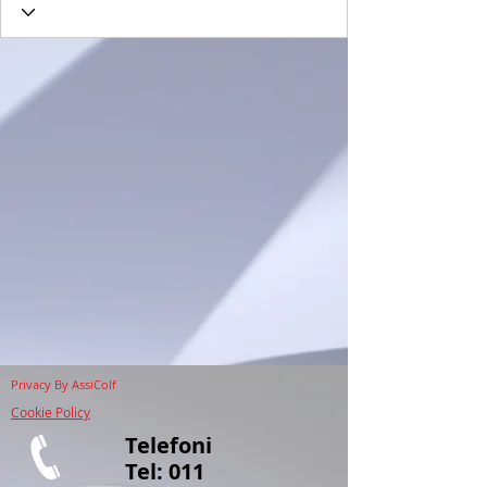
Privacy
By AssiColf
Cookie Policy
Telefoni
Tel:
011