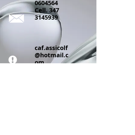
0604564
Cell.
347
3145939
caf.assicolf
@hotmail.c
om
AssiColf
Via Monastir n.
4/A
10127 Torino TO
www.assicolf.it